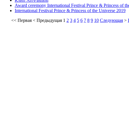
Клип Art-Fashion
Award ceremony International Festival Prince & Princess of t
International Festival Prince & Princess of the Universe 2019
<<
Первая
<
Предыдущая
1
2
3
4
5
6
7
8
9
10
Следующая
>