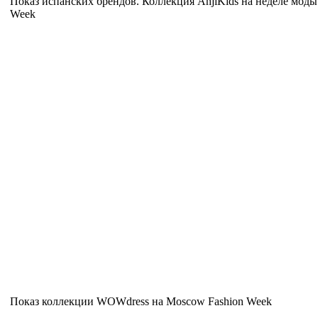
Показ испанских брендов. Коллекция AnjiKids на неделе моды
Week
Показ коллекции WOWdress на Moscow Fashion Week