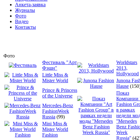
Анкета-заявка
Журналы
Фото
Видео
Контакты
Фото
Фестиваль "Арт
Worldstars
Фэшн"
2013,
Hollywood
Little Miss &
Mister World
Junona Fas
Hause
(150
Prince & Princess
Показ
of the Universe
Компании '
Fashion Grо
Mercedes-Benz
в рамках
FashionWeek
недели мо
Russia
(99)
''Mersedes
Mini Miss &
Benz Fashi
Mister World
Week
Fashion
Russia''
(42