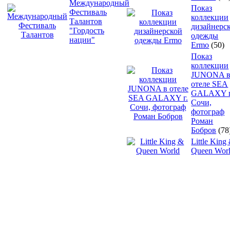
Международный
Показ
Фестиваль
коллекции
Талантов
дизайнерс
"Гордость
одежды
нации"
Ermo
(50)
Показ
коллекции
JUNONA 
отеле SEA
GALAXY г
Сочи,
фотограф
Роман
Бобров
(78
Little King
Queen Wor