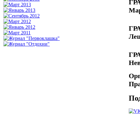
ГР
Мар
ГР
Леш
ГР
Нев
Орг
Пра
По